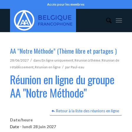
Accès pour les membres
AA “Notre Méthode” (Thème libre et partages )
/
28/06/2027
dans
En ligne uniquement
,
Réunion à thème
,
Réunion de
/
rétablissement
,
Réunion en ligne
par
Paul-eau
Réunion en ligne du groupe
AA "Notre Méthode"
Retour à la liste des réunions en ligne
Date/heure
Date -
lundi 28 juin 2027