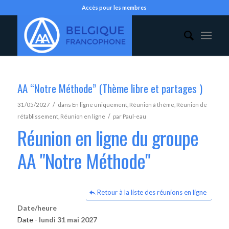
Accès pour les membres
AA “Notre Méthode” (Thème libre et partages )
/
31/05/2027
dans
En ligne uniquement
,
Réunion à thème
,
Réunion de
/
rétablissement
,
Réunion en ligne
par
Paul-eau
Réunion en ligne du groupe
AA "Notre Méthode"
Retour à la liste des réunions en ligne
Date/heure
Date -
lundi 31 mai 2027