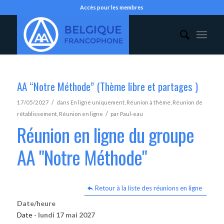
Accès pour les membres
AA “Notre Méthode” (Thème libre et partages )
/
17/05/2027
dans
En ligne uniquement
,
Réunion à thème
,
Réunion de
/
rétablissement
,
Réunion en ligne
par
Paul-eau
Réunion en ligne du groupe
AA "Notre Méthode"
Retour à la liste des réunions en ligne
Date/heure
Date -
lundi 17 mai 2027