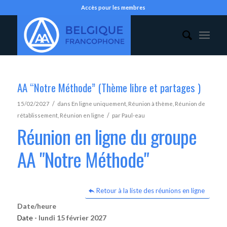
Accès pour les membres
AA “Notre Méthode” (Thème libre et partages )
/
15/02/2027
dans
En ligne uniquement
,
Réunion à thème
,
Réunion de
/
rétablissement
,
Réunion en ligne
par
Paul-eau
Réunion en ligne du groupe
AA "Notre Méthode"
Retour à la liste des réunions en ligne
Date/heure
Date -
lundi 15 février 2027