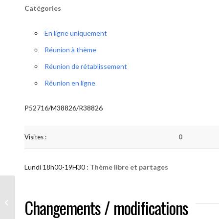
Catégories
En ligne uniquement
Réunion à thème
Réunion de rétablissement
Réunion en ligne
P52716/M38826/R38826
Visites :
0
Lundi 18h00-19H30 :
Thème libre et partages
AA “Notre Méthode” (Thème libre et
Changements / modifications
partages )