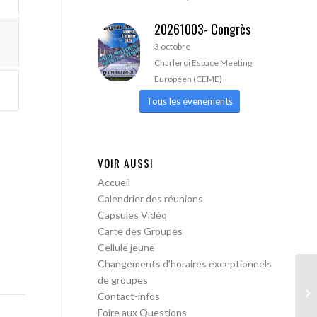
20261003- Congrès
3 octobre
Charleroi Espace Meeting
Européen (CEME)
Tous les évenements
VOIR AUSSI
Accueil
Calendrier des réunions
Capsules Vidéo
Carte des Groupes
Cellule jeune
Changements d’horaires exceptionnels
de groupes
AA
Contact-infos
pa
Foire aux Questions