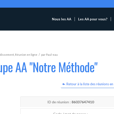
Nous les AA
Les AA pour vous?
/
blissement
,
Réunion en ligne
par
Paul-eau
oupe AA "Notre Méthode"
Retour à la liste des réunions en 
ID de réunion :
86037647410
Code / mot de passe :