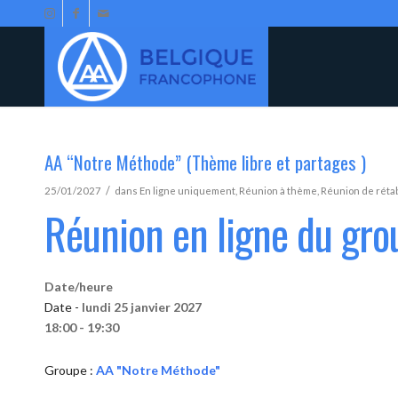
AA “Notre Méthode” (Thème libre et partages )
/
25/01/2027
dans
En ligne uniquement
,
Réunion à thème
,
Réunion de réta
Réunion en ligne du gr
Date/heure
Date -
lundi 25 janvier 2027
18:00 - 19:30
Groupe :
AA "Notre Méthode"