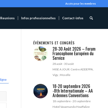
Accès pour les membres
Reunions
Infos professionnelles
Contact-infos
ÉVÈNEMENTS ET CONGRÈS
28-30 Août 2026 – Forum
Francophone Européen du
Service
28 août
-
30 août
MISE A JOUR: Centre ADDEPPA,
Vigy , Moselle
ligne
18-20 septembre 2026
-8th Internationale – AA
Ardennes Conventions
18 septembre
-
20 septembre
Hotel Vayamundo Houffalize