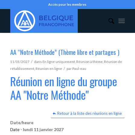
Accès pour les membres
AA “Notre Méthode” (Thème libre et partages )
/
11/01/2027
dans
En ligne uniquement
,
Réunion à thème
,
Réunion de
/
rétablissement
,
Réunion en ligne
par
Paul-eau
Réunion en ligne du groupe
AA "Notre Méthode"
Retour à la liste des réunions en ligne
Date/heure
Date -
lundi 11 janvier 2027