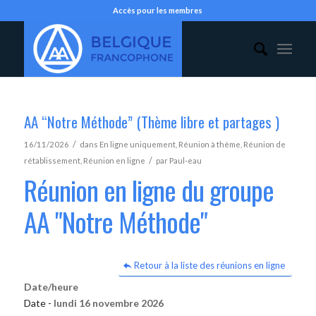
Accès pour les membres
AA “Notre Méthode” (Thème libre et partages )
/
16/11/2026
dans
En ligne uniquement
,
Réunion à thème
,
Réunion de
/
rétablissement
,
Réunion en ligne
par
Paul-eau
Réunion en ligne du groupe
AA "Notre Méthode"
Retour à la liste des réunions en ligne
Date/heure
Date -
lundi 16 novembre 2026