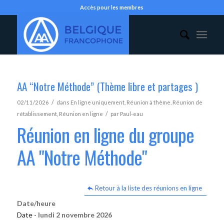
Accès pour les membres
AA “Notre Méthode” (Thème libre et partages )
/
02/11/2026
dans
En ligne uniquement
,
Réunion à thème
,
Réunion de
/
rétablissement
,
Réunion en ligne
par
Paul-eau
Réunion en ligne du groupe
AA "Notre Méthode"
Retour à la liste des réunions en ligne
Date/heure
Date -
lundi 2 novembre 2026