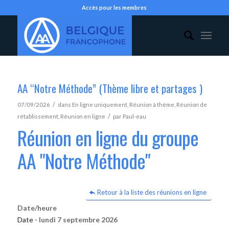
Accès pour les membres
AA “Notre Méthode” (Thème libre et partages )
/
07/09/2026
dans
En ligne uniquement
,
Réunion à thème
,
Réunion de
/
rétablissement
,
Réunion en ligne
par
Paul-eau
Réunion en ligne du groupe
AA "Notre Méthode"
Retour à la liste des réunions en ligne
Date/heure
Date -
lundi 7 septembre 2026