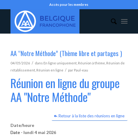
Accès pour les membres
AA “Notre Méthode” (Thème libre et partages )
/
04/05/2026
dans
En ligne uniquement
,
Réunion à thème
,
Réunion de
/
rétablissement
,
Réunion en ligne
par
Paul-eau
Réunion en ligne du groupe
AA "Notre Méthode"
Retour à la liste des réunions en ligne
Date/heure
Date -
lundi 4 mai 2026