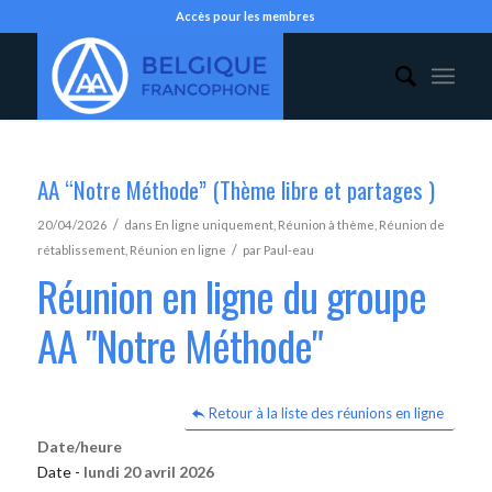
Accès pour les membres
AA “Notre Méthode” (Thème libre et partages )
/
20/04/2026
dans
En ligne uniquement
,
Réunion à thème
,
Réunion de
/
rétablissement
,
Réunion en ligne
par
Paul-eau
Réunion en ligne du groupe
AA "Notre Méthode"
Retour à la liste des réunions en ligne
Date/heure
Date -
lundi 20 avril 2026