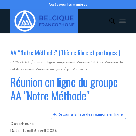
Accès pour les membres
AA “Notre Méthode” (Thème libre et partages )
/
06/04/2026
dans
En ligne uniquement
,
Réunion à thème
,
Réunion de
/
rétablissement
,
Réunion en ligne
par
Paul-eau
Réunion en ligne du groupe
AA "Notre Méthode"
Retour à la liste des réunions en ligne
Date/heure
Date -
lundi 6 avril 2026