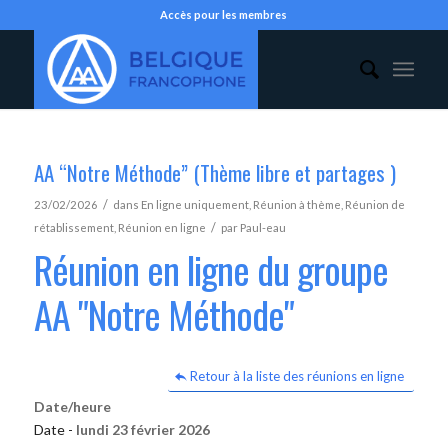
Accès pour les membres
AA “Notre Méthode” (Thème libre et partages )
/
23/02/2026
dans
En ligne uniquement
,
Réunion à thème
,
Réunion de
/
rétablissement
,
Réunion en ligne
par
Paul-eau
Réunion en ligne du groupe
AA "Notre Méthode"
Retour à la liste des réunions en ligne
Date/heure
Date -
lundi 23 février 2026