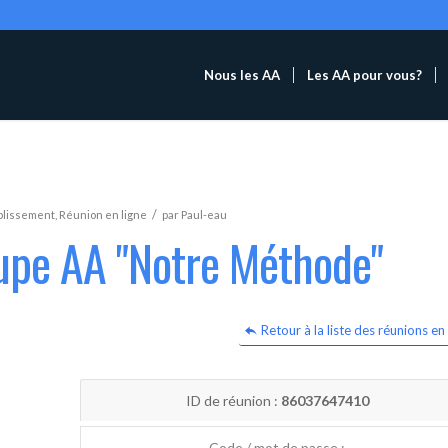
Nous les AA
Les AA pour vous?
/
blissement
,
Réunion en ligne
par
Paul-eau
oupe AA "Notre Méthode"
Retour à la liste des réunions en 
ID de réunion :
86037647410
Code / mot de passe :