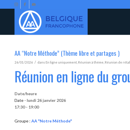
AA “Notre Méthode” (Thème libre et partages )
/
26/01/2026
dans
En ligne uniquement
,
Réunion à thème
,
Réunion de réta
Réunion en ligne du gr
Date/heure
Date -
lundi 26 janvier 2026
17:30 - 19:00
Groupe :
AA "Notre Méthode"