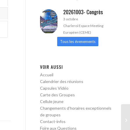
20261003- Congrès
3 octobre
Charleroi Espace Meeting
Européen (CEME)
Tous les évenements
VOIR AUSSI
Accueil
Calendrier des réunions
Capsules Vidéo
Carte des Groupes
Cellule jeune
Changements d’horaires exceptionnels
de groupes
AA
Contact-infos
pa
Foire aux Questions