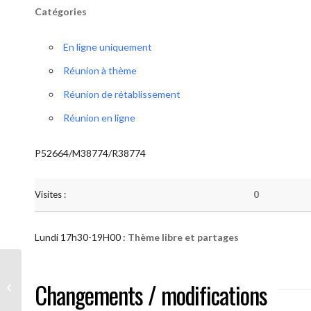
Catégories
En ligne uniquement
Réunion à thème
Réunion de rétablissement
Réunion en ligne
P52664/M38774/R38774
Visites :
0
Lundi 17h30-19H00 :
Thème libre et partages
AA “Notre Méthode” (Thème libre et
Changements / modifications
partages )