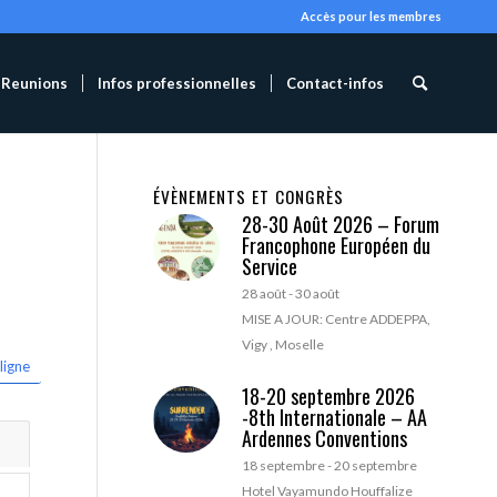
Accès pour les membres
Reunions
Infos professionnelles
Contact-infos
ÉVÈNEMENTS ET CONGRÈS
28-30 Août 2026 – Forum
Francophone Européen du
Service
28 août
-
30 août
MISE A JOUR: Centre ADDEPPA,
Vigy , Moselle
ligne
18-20 septembre 2026
-8th Internationale – AA
Ardennes Conventions
18 septembre
-
20 septembre
Hotel Vayamundo Houffalize