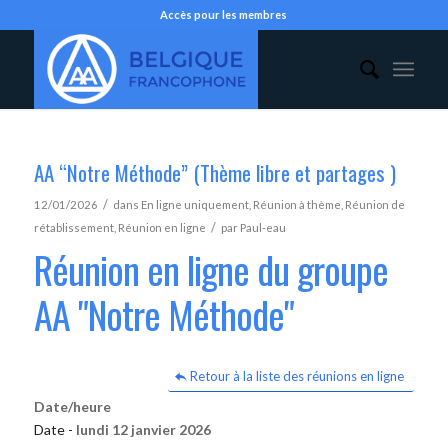
Accès pour les membres
AA “Notre Méthode” (Thème libre et partages )
/
12/01/2026
dans
En ligne uniquement
,
Réunion à thème
,
Réunion de
/
rétablissement
,
Réunion en ligne
par
Paul-eau
Réunion en ligne du groupe
AA "Notre Méthode"
Retour à la liste des réunions en ligne
Date/heure
Date -
lundi 12 janvier 2026