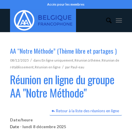
Accès pour les membres
AA “Notre Méthode” (Thème libre et partages )
/
08/12/2025
dans
En ligne uniquement
,
Réunion à thème
,
Réunion de
/
rétablissement
,
Réunion en ligne
par
Paul-eau
Réunion en ligne du groupe
AA "Notre Méthode"
Retour à la liste des réunions en ligne
Date/heure
Date -
lundi 8 décembre 2025