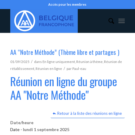
Accès pour les membres
AA “Notre Méthode” (Thème libre et partages )
/
01/09/2025
dans
En ligne uniquement
,
Réunion à thème
,
Réunion de
/
rétablissement
,
Réunion en ligne
par
Paul-eau
Réunion en ligne du groupe
AA "Notre Méthode"
Retour à la liste des réunions en ligne
Date/heure
Date -
lundi 1 septembre 2025