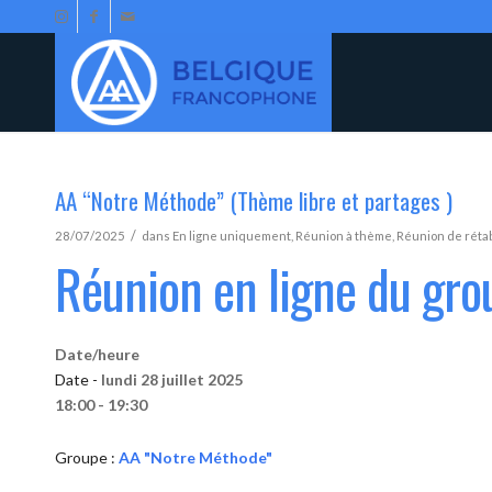
AA “Notre Méthode” (Thème libre et partages )
/
28/07/2025
dans
En ligne uniquement
,
Réunion à thème
,
Réunion de réta
Réunion en ligne du gr
Date/heure
Date -
lundi 28 juillet 2025
18:00 - 19:30
Groupe :
AA "Notre Méthode"