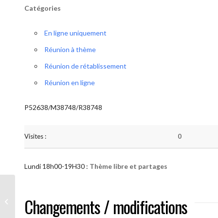
Catégories
En ligne uniquement
Réunion à thème
Réunion de rétablissement
Réunion en ligne
P52638/M38748/R38748
Visites :
0
Lundi 18h00-19H30 :
Thème libre et partages
AA “Notre Méthode” (Thème libre et
Changements / modifications
partages )