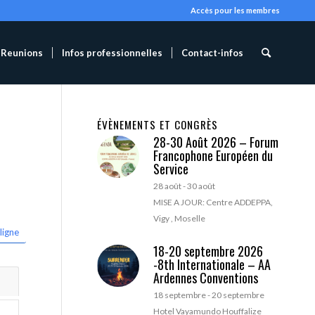
Accès pour les membres
Reunions
Infos professionnelles
Contact-infos
ÉVÈNEMENTS ET CONGRÈS
28-30 Août 2026 – Forum
Francophone Européen du
Service
28 août
-
30 août
MISE A JOUR: Centre ADDEPPA,
Vigy , Moselle
ligne
18-20 septembre 2026
-8th Internationale – AA
Ardennes Conventions
18 septembre
-
20 septembre
Hotel Vayamundo Houffalize