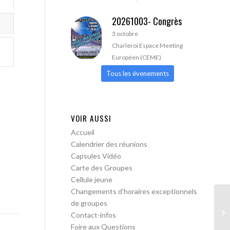
20261003- Congrès
3 octobre
Charleroi Espace Meeting
Européen (CEME)
Tous les évenements
VOIR AUSSI
Accueil
Calendrier des réunions
Capsules Vidéo
Carte des Groupes
Cellule jeune
Changements d’horaires exceptionnels
de groupes
AA
Contact-infos
pa
Foire aux Questions