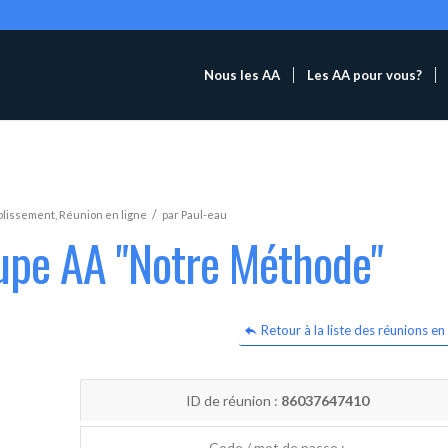
Nous les AA
Les AA pour vous?
/
blissement
,
Réunion en ligne
par
Paul-eau
oupe AA "Notre Méthode"
Retour à la liste des réunions en 
ID de réunion :
86037647410
Code / mot de passe :