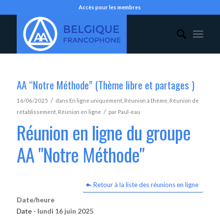
Accès pour les membres
AA “Notre Méthode” (Thème libre et partages )
/
16/06/2025
dans
En ligne uniquement
,
Réunion à thème
,
Réunion de
/
rétablissement
,
Réunion en ligne
par
Paul-eau
Réunion en ligne du groupe
AA "Notre Méthode"
Retour à la liste des réunions en ligne
Date/heure
Date -
lundi 16 juin 2025