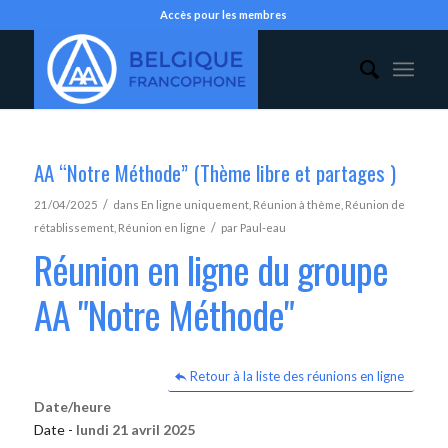
Accès pour les membres
AA “Notre Méthode” (Thème libre et partages )
/
21/04/2025
dans
En ligne uniquement
,
Réunion à thème
,
Réunion de
/
rétablissement
,
Réunion en ligne
par
Paul-eau
Réunion en ligne du groupe
AA "Notre Méthode"
Retour à la liste des réunions en ligne
Date/heure
Date -
lundi 21 avril 2025