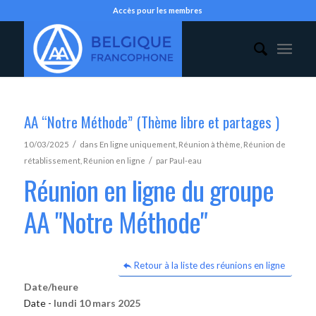
Accès pour les membres
AA “Notre Méthode” (Thème libre et partages )
/
10/03/2025
dans
En ligne uniquement
,
Réunion à thème
,
Réunion de
/
rétablissement
,
Réunion en ligne
par
Paul-eau
Réunion en ligne du groupe
AA "Notre Méthode"
Retour à la liste des réunions en ligne
Date/heure
Date -
lundi 10 mars 2025