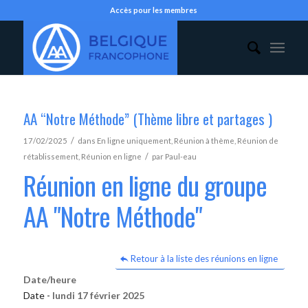
Accès pour les membres
AA “Notre Méthode” (Thème libre et partages )
/
17/02/2025
dans
En ligne uniquement
,
Réunion à thème
,
Réunion de
/
rétablissement
,
Réunion en ligne
par
Paul-eau
Réunion en ligne du groupe
AA "Notre Méthode"
Retour à la liste des réunions en ligne
Date/heure
Date -
lundi 17 février 2025