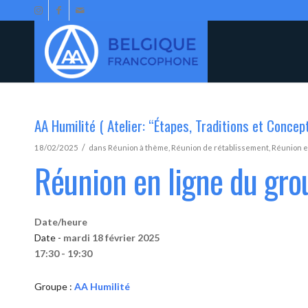
AA Humilité ( Atelier: “Étapes, Traditions et Concep
/
18/02/2025
dans
Réunion à thème
,
Réunion de rétablissement
,
Réunion e
Réunion en ligne du gro
Date/heure
Date -
mardi 18 février 2025
17:30 - 19:30
Groupe :
AA Humilité