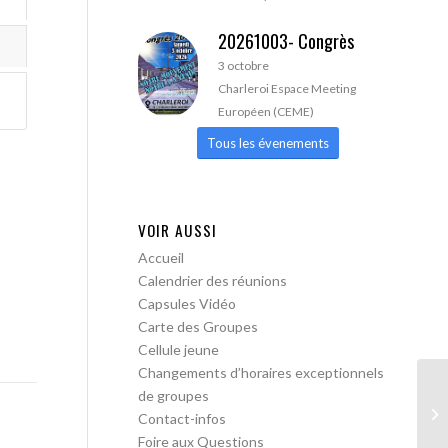
20261003- Congrès
3 octobre
Charleroi Espace Meeting
Européen (CEME)
Tous les évenements
VOIR AUSSI
Accueil
Calendrier des réunions
Capsules Vidéo
Carte des Groupes
Cellule jeune
Changements d’horaires exceptionnels
de groupes
AA
Contact-infos
Tr
Foire aux Questions