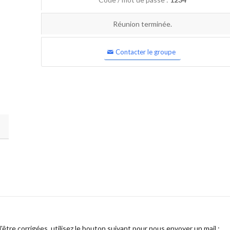
Réunion terminée.
Contacter le groupe
être corrigées, utilisez le bouton suivant pour nous envoyer un mail :