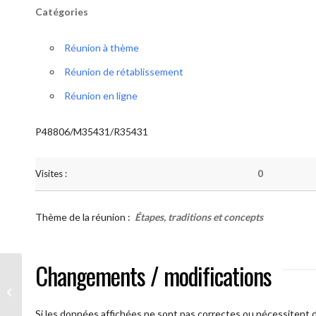
Catégories
Réunion à thème
Réunion de rétablissement
Réunion en ligne
P48806/M35431/R35431
Visites :
0
Thème de la réunion :
Étapes, traditions et concepts
Changements / modifications
AA Humilité ( Atelier: “Étapes,
Traditions et Concepts”)
Si les données affichées ne sont pas correctes ou nécessitent d'