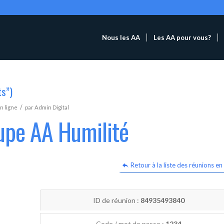
Nous les AA
Les AA pour vous?
ts”)
/
n ligne
par
Admin Digital
upe AA Humilité
Retour à la liste des réunions en 
ID de réunion :
84935493840
Code / mot de passe :
1234