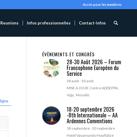
Accès pour les membres
Reunions
Infos professionnelles
Contact-infos
ÉVÈNEMENTS ET CONGRÈS
28-30 Août 2026 – Forum
Francophone Européen du
Service
28 août
-
30 août
MISE A JOUR: Centre ADDEPPA,
Vigy , Moselle
ligne
18-20 septembre 2026
-8th Internationale – AA
Ardennes Conventions
18 septembre
-
20 septembre
Hotel Vayamundo Houffalize