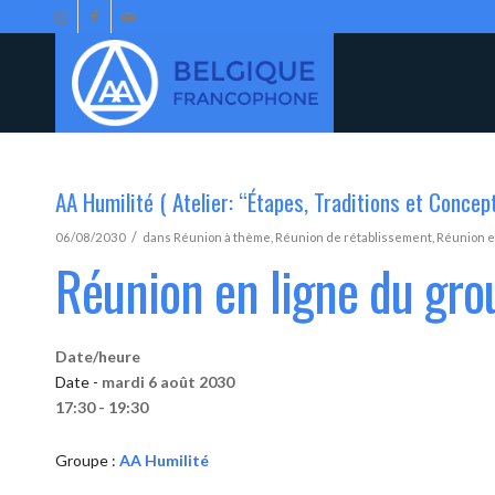
AA Humilité ( Atelier: “Étapes, Traditions et Concep
/
06/08/2030
dans
Réunion à thème
,
Réunion de rétablissement
,
Réunion e
Réunion en ligne du gro
Date/heure
Date -
mardi 6 août 2030
17:30 - 19:30
Groupe :
AA Humilité