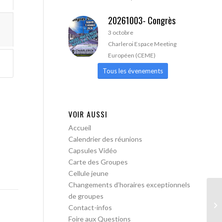
20261003- Congrès
3 octobre
Charleroi Espace Meeting
Européen (CEME)
Tous les évenements
VOIR AUSSI
Accueil
Calendrier des réunions
Capsules Vidéo
Carte des Groupes
Cellule jeune
Changements d’horaires exceptionnels
de groupes
AA
Contact-infos
Tr
Foire aux Questions