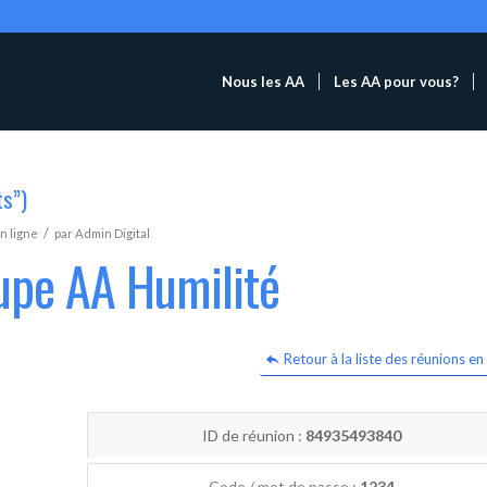
Nous les AA
Les AA pour vous?
ts”)
/
n ligne
par
Admin Digital
upe AA Humilité
Retour à la liste des réunions en 
ID de réunion :
84935493840
Code / mot de passe :
1234