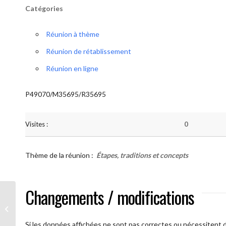
Catégories
Réunion à thème
Réunion de rétablissement
Réunion en ligne
P49070/M35695/R35695
Visites :
0
Thème de la réunion :
Étapes, traditions et concepts
Changements / modifications
AA Humilité ( Atelier: “Étapes,
Traditions et Concepts”)
Si les données affichées ne sont pas correctes ou nécessitent d'