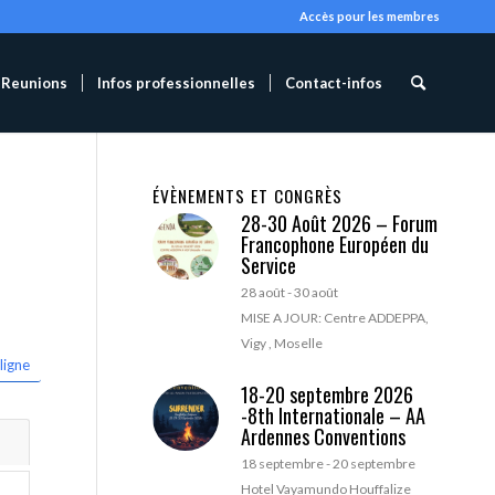
Accès pour les membres
Reunions
Infos professionnelles
Contact-infos
ÉVÈNEMENTS ET CONGRÈS
28-30 Août 2026 – Forum
Francophone Européen du
Service
28 août
-
30 août
MISE A JOUR: Centre ADDEPPA,
Vigy , Moselle
ligne
18-20 septembre 2026
-8th Internationale – AA
Ardennes Conventions
18 septembre
-
20 septembre
Hotel Vayamundo Houffalize