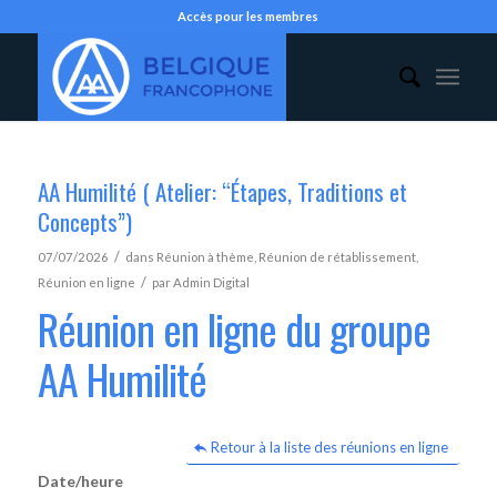
Accès pour les membres
AA Humilité ( Atelier: “Étapes, Traditions et
Concepts”)
/
07/07/2026
dans
Réunion à thème
,
Réunion de rétablissement
,
/
Réunion en ligne
par
Admin Digital
Réunion en ligne du groupe
AA Humilité
Retour à la liste des réunions en ligne
Date/heure