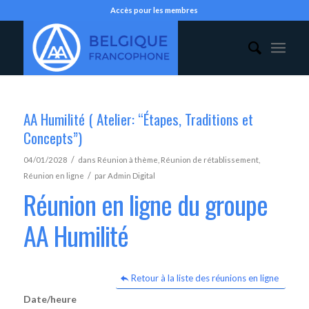
Accès pour les membres
AA Humilité ( Atelier: “Étapes, Traditions et
Concepts”)
/
04/01/2028
dans
Réunion à thème
,
Réunion de rétablissement
,
/
Réunion en ligne
par
Admin Digital
Réunion en ligne du groupe
AA Humilité
Retour à la liste des réunions en ligne
Date/heure