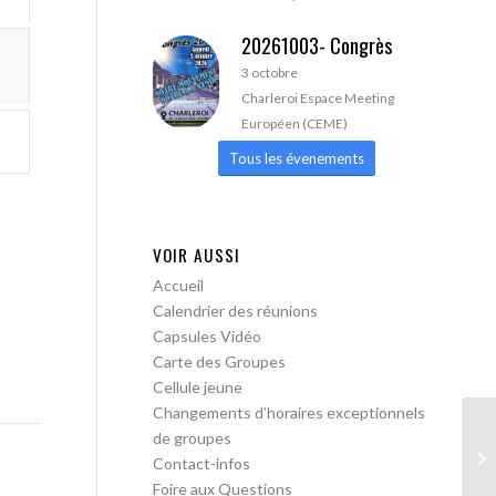
20261003- Congrès
3 octobre
Charleroi Espace Meeting
Européen (CEME)
Tous les évenements
VOIR AUSSI
Accueil
Calendrier des réunions
Capsules Vidéo
Carte des Groupes
Cellule jeune
Changements d’horaires exceptionnels
de groupes
AA
Contact-infos
Tr
Foire aux Questions