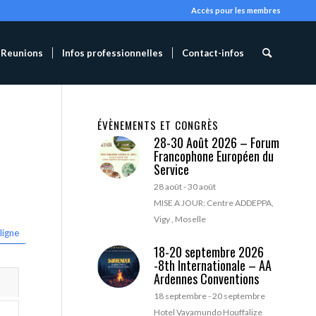
Accès pour les membres
Reunions
Infos professionnelles
Contact-infos
ÉVÈNEMENTS ET CONGRÈS
28-30 Août 2026 – Forum
Francophone Européen du
Service
28 août
-
30 août
MISE A JOUR: Centre ADDEPPA,
Vigy , Moselle
ligne
18-20 septembre 2026
-8th Internationale – AA
Ardennes Conventions
18 septembre
-
20 septembre
Hotel Vayamundo Houffalize