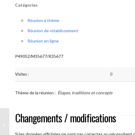
Catégories
Réunion à thème
Réunion de rétablissement
Réunion en ligne
P49052/M35677/R35677
Visites :
0
Thème de la réunion :
Étapes, traditions et concepts
Changements / modifications
AA Humilité ( Atelier: “Étapes,
Traditions et Concepts”)
Si les données affichées ne sont pas correctes ou nécessitent d'