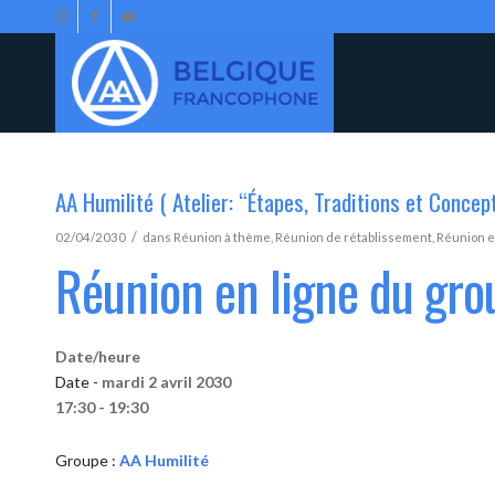
AA Humilité ( Atelier: “Étapes, Traditions et Concep
/
02/04/2030
dans
Réunion à thème
,
Réunion de rétablissement
,
Réunion e
Réunion en ligne du gro
Date/heure
Date -
mardi 2 avril 2030
17:30 - 19:30
Groupe :
AA Humilité