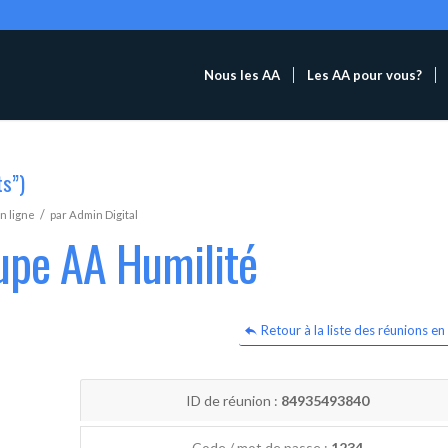
Nous les AA
Les AA pour vous?
ts”)
/
n ligne
par
Admin Digital
upe AA Humilité
Retour à la liste des réunions en 
ID de réunion :
84935493840
Code / mot de passe :
1234