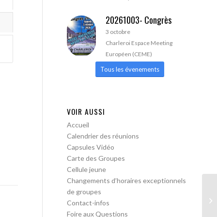
20261003- Congrès
3 octobre
Charleroi Espace Meeting
Européen (CEME)
Tous les évenements
VOIR AUSSI
Accueil
Calendrier des réunions
Capsules Vidéo
Carte des Groupes
Cellule jeune
Changements d’horaires exceptionnels
de groupes
AA
Contact-infos
Tr
Foire aux Questions