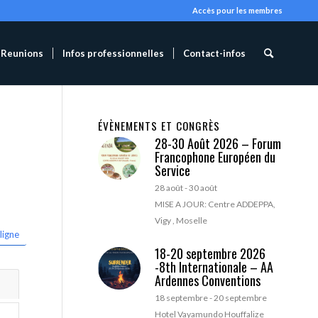
Accès pour les membres
Reunions
Infos professionnelles
Contact-infos
ÉVÈNEMENTS ET CONGRÈS
28-30 Août 2026 – Forum
Francophone Européen du
Service
28 août
-
30 août
MISE A JOUR: Centre ADDEPPA,
Vigy , Moselle
ligne
18-20 septembre 2026
-8th Internationale – AA
Ardennes Conventions
18 septembre
-
20 septembre
Hotel Vayamundo Houffalize