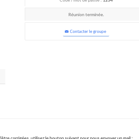
Réunion terminée.
Contacter le groupe
être corrigées, utilisez le bouton suivant pour nous envoyer un mail :