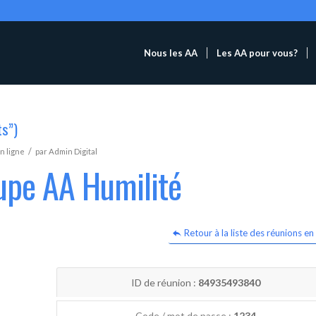
Nous les AA
Les AA pour vous?
ts”)
/
n ligne
par
Admin Digital
upe AA Humilité
Retour à la liste des réunions en 
ID de réunion :
84935493840
Code / mot de passe :
1234