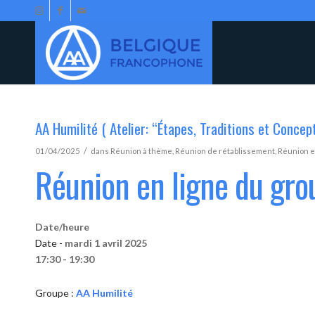
AA Humilité ( Atelier: “Étapes, Traditions et Concep
/
01/04/2025
dans
Réunion à thème
,
Réunion de rétablissement
,
Réunion e
Réunion en ligne du gro
Date/heure
Date -
mardi 1 avril 2025
17:30 - 19:30
Groupe :
AA Humilité