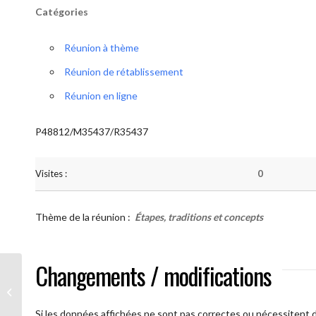
Catégories
Réunion à thème
Réunion de rétablissement
Réunion en ligne
P48812/M35437/R35437
Visites :
0
Thème de la réunion :
Étapes, traditions et concepts
Changements / modifications
AA Humilité ( Atelier: “Étapes,
Traditions et Concepts”)
Si les données affichées ne sont pas correctes ou nécessitent d'