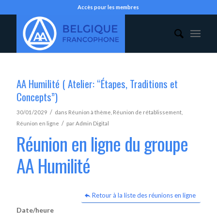
Accès pour les membres
AA Humilité ( Atelier: “Étapes, Traditions et
Concepts”)
/
30/01/2029
dans
Réunion à thème
,
Réunion de rétablissement
,
/
Réunion en ligne
par
Admin Digital
Réunion en ligne du groupe
AA Humilité
Retour à la liste des réunions en ligne
Date/heure