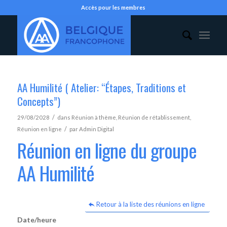
Accès pour les membres
AA Humilité ( Atelier: “Étapes, Traditions et
Concepts”)
/
29/08/2028
dans
Réunion à thème
,
Réunion de rétablissement
,
/
Réunion en ligne
par
Admin Digital
Réunion en ligne du groupe
AA Humilité
Retour à la liste des réunions en ligne
Date/heure