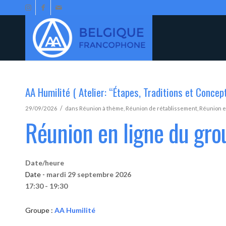
AA Humilité ( Atelier: “Étapes, Traditions et Concep
/
29/09/2026
dans
Réunion à thème
,
Réunion de rétablissement
,
Réunion e
Réunion en ligne du gro
Date/heure
Date -
mardi 29 septembre 2026
17:30 - 19:30
Groupe :
AA Humilité