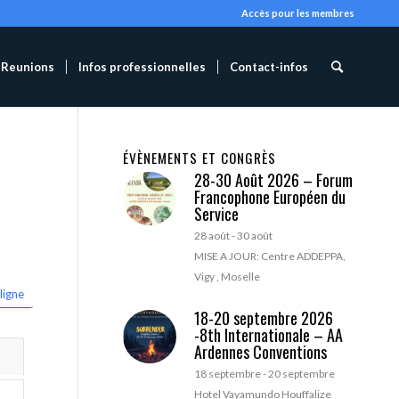
Accès pour les membres
Reunions
Infos professionnelles
Contact-infos
ÉVÈNEMENTS ET CONGRÈS
28-30 Août 2026 – Forum
Francophone Européen du
Service
28 août
-
30 août
MISE A JOUR: Centre ADDEPPA,
Vigy , Moselle
ligne
18-20 septembre 2026
-8th Internationale – AA
Ardennes Conventions
18 septembre
-
20 septembre
Hotel Vayamundo Houffalize