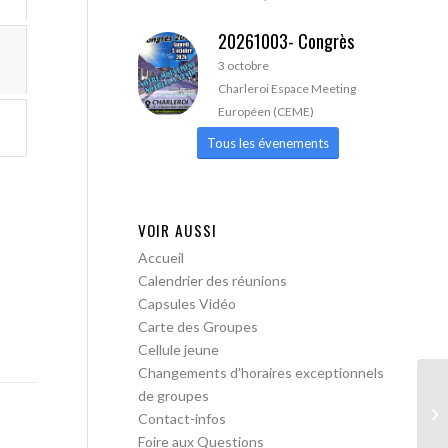
20261003- Congrès
3 octobre
Charleroi Espace Meeting
Européen (CEME)
Tous les évenements
VOIR AUSSI
Accueil
Calendrier des réunions
Capsules Vidéo
Carte des Groupes
Cellule jeune
Changements d’horaires exceptionnels
de groupes
AA
Contact-infos
Tr
Foire aux Questions