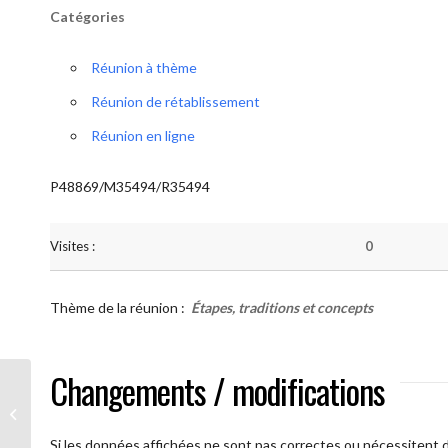
Catégories
Réunion à thème
Réunion de rétablissement
Réunion en ligne
P48869/M35494/R35494
Visites :
0
Thème de la réunion :
Étapes, traditions et concepts
Changements / modifications
AA Humilité ( Atelier: “Étapes,
Traditions et Concepts”)
Si les données affichées ne sont pas correctes ou nécessitent d'