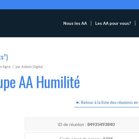
Nous les AA
Les AA pour vous?
ts”)
/
n ligne
par
Admin Digital
upe AA Humilité
Retour à la liste des réunions en 
ID de réunion :
84935493840
Code / mot de passe :
1234