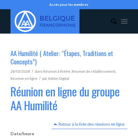
Accès pour les membres
AA Humilité ( Atelier: “Étapes, Traditions et
Concepts”)
/
28/03/2028
dans
Réunion à thème
,
Réunion de rétablissement
,
/
Réunion en ligne
par
Admin Digital
Réunion en ligne du groupe
AA Humilité
Retour à la liste des réunions en ligne
Date/heure