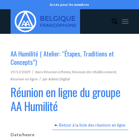
Accès pour les membres
AA Humilité ( Atelier: “Étapes, Traditions et
Concepts”)
/
25/12/2029
dans
Réunion à thème
,
Réunion de rétablissement
,
/
Réunion en ligne
par
Admin Digital
Réunion en ligne du groupe
AA Humilité
Retour à la liste des réunions en ligne
Date/heure