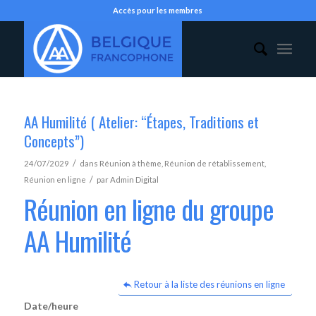
Accès pour les membres
AA Humilité ( Atelier: “Étapes, Traditions et
Concepts”)
/
24/07/2029
dans
Réunion à thème
,
Réunion de rétablissement
,
/
Réunion en ligne
par
Admin Digital
Réunion en ligne du groupe
AA Humilité
Retour à la liste des réunions en ligne
Date/heure