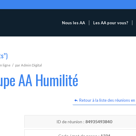
Nous les AA
Les AA pour vous?
ts”)
/
n ligne
par
Admin Digital
upe AA Humilité
Retour à la liste des réunions en 
ID de réunion :
84935493840
Code / mot de passe :
1234