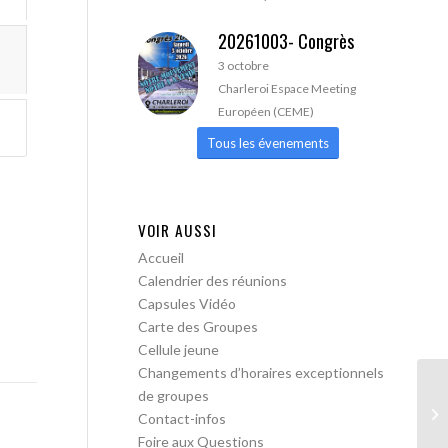
20261003- Congrès
3 octobre
Charleroi Espace Meeting
Européen (CEME)
Tous les évenements
VOIR AUSSI
Accueil
Calendrier des réunions
Capsules Vidéo
Carte des Groupes
Cellule jeune
Changements d’horaires exceptionnels
de groupes
AA
Contact-infos
Tr
Foire aux Questions