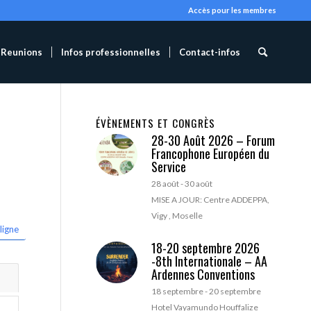
Accès pour les membres
Reunions
Infos professionnelles
Contact-infos
ÉVÈNEMENTS ET CONGRÈS
28-30 Août 2026 – Forum
Francophone Européen du
Service
28 août
-
30 août
MISE A JOUR: Centre ADDEPPA,
Vigy , Moselle
ligne
18-20 septembre 2026
-8th Internationale – AA
Ardennes Conventions
18 septembre
-
20 septembre
Hotel Vayamundo Houffalize