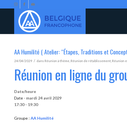
AA Humilité ( Atelier: “Étapes, Traditions et Concep
/
24/04/2029
dans
Réunion à thème
,
Réunion de rétablissement
,
Réunion e
Réunion en ligne du gro
Date/heure
Date -
mardi 24 avril 2029
17:30 - 19:30
Groupe :
AA Humilité