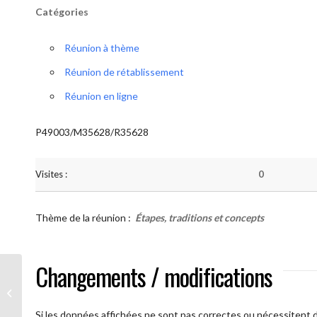
Catégories
Réunion à thème
Réunion de rétablissement
Réunion en ligne
P49003/M35628/R35628
Visites :
0
Thème de la réunion :
Étapes, traditions et concepts
Changements / modifications
AA Humilité ( Atelier: “Étapes,
Traditions et Concepts”)
Si les données affichées ne sont pas correctes ou nécessitent d'