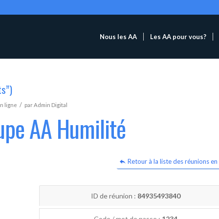
Nous les AA
Les AA pour vous?
ts”)
/
n ligne
par
Admin Digital
upe AA Humilité
Retour à la liste des réunions en 
ID de réunion :
84935493840
Code / mot de passe :
1234