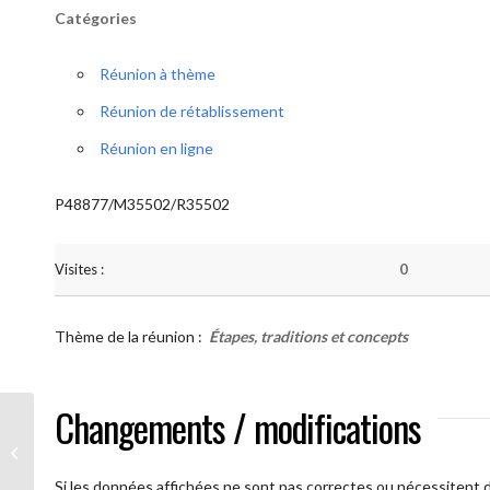
Catégories
Réunion à thème
Réunion de rétablissement
Réunion en ligne
P48877/M35502/R35502
Visites :
0
Thème de la réunion :
Étapes, traditions et concepts
Changements / modifications
AA Humilité ( Atelier: “Étapes,
Traditions et Concepts”)
Si les données affichées ne sont pas correctes ou nécessitent d'