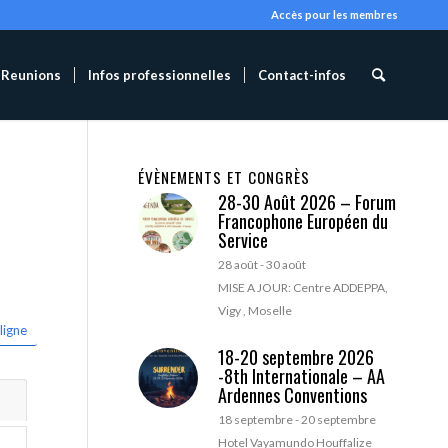
Accès pour les membres
Reunions
Infos professionnelles
Contact-infos
ÉVÈNEMENTS ET CONGRÈS
28-30 Août 2026 – Forum
Francophone Européen du
Service
28 août
-
30 août
MISE A JOUR: Centre ADDEPPA,
Vigy , Moselle
ligne
18-20 septembre 2026
-8th Internationale – AA
Ardennes Conventions
18 septembre
-
20 septembre
Hotel Vayamundo Houffalize