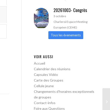
20261003- Congrès
3 octobre
Charleroi Espace Meeting
Européen (CEME)
Tous les évenements
VOIR AUSSI
Accueil
Calendrier des réunions
Capsules Vidéo
Carte des Groupes
Cellule jeune
Changements d’horaires exceptionnels
de groupes
AA
Contact-infos
Tr
Foire aux Questions