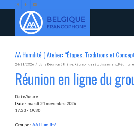
AA Humilité ( Atelier: “Étapes, Traditions et Concep
/
24/11/2026
dans
Réunion à thème
,
Réunion de rétablissement
,
Réunion e
Réunion en ligne du gro
Date/heure
Date -
mardi 24 novembre 2026
17:30 - 19:30
Groupe :
AA Humilité