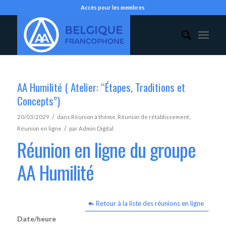
Accès pour les membres
AA Humilité ( Atelier: “Étapes, Traditions et
Concepts”)
/
20/03/2029
dans
Réunion à thème
,
Réunion de rétablissement
,
/
Réunion en ligne
par
Admin Digital
Réunion en ligne du groupe
AA Humilité
Retour à la liste des réunions en ligne
Date/heure