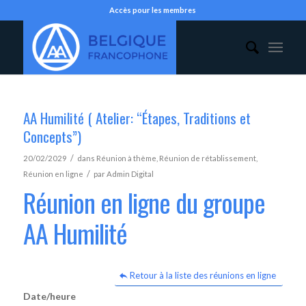
Accès pour les membres
AA Humilité ( Atelier: “Étapes, Traditions et
Concepts”)
/
20/02/2029
dans
Réunion à thème
,
Réunion de rétablissement
,
/
Réunion en ligne
par
Admin Digital
Réunion en ligne du groupe
AA Humilité
Retour à la liste des réunions en ligne
Date/heure