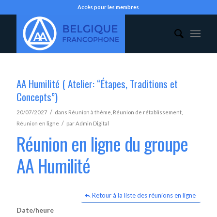
Accès pour les membres
AA Humilité ( Atelier: “Étapes, Traditions et
Concepts”)
/
20/07/2027
dans
Réunion à thème
,
Réunion de rétablissement
,
/
Réunion en ligne
par
Admin Digital
Réunion en ligne du groupe
AA Humilité
Retour à la liste des réunions en ligne
Date/heure