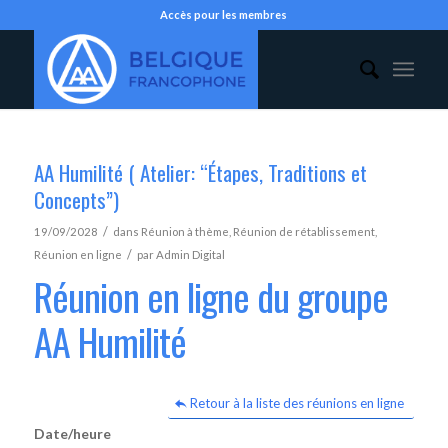
Accès pour les membres
AA Humilité ( Atelier: “Étapes, Traditions et
Concepts”)
/
19/09/2028
dans
Réunion à thème
,
Réunion de rétablissement
,
/
Réunion en ligne
par
Admin Digital
Réunion en ligne du groupe
AA Humilité
Retour à la liste des réunions en ligne
Date/heure