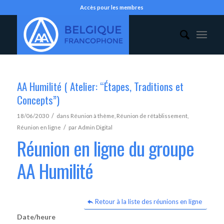
Accès pour les membres
AA Humilité ( Atelier: “Étapes, Traditions et
Concepts”)
/
18/06/2030
dans
Réunion à thème
,
Réunion de rétablissement
,
/
Réunion en ligne
par
Admin Digital
Réunion en ligne du groupe
AA Humilité
Retour à la liste des réunions en ligne
Date/heure