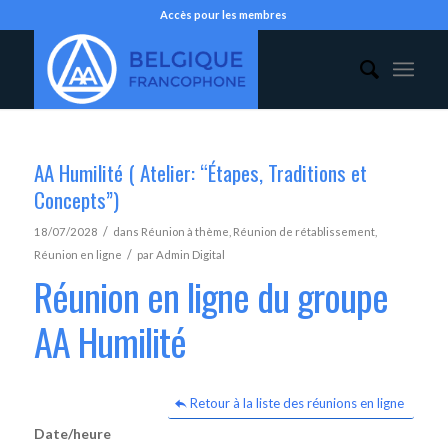
Accès pour les membres
AA Humilité ( Atelier: “Étapes, Traditions et
Concepts”)
/
18/07/2028
dans
Réunion à thème
,
Réunion de rétablissement
,
/
Réunion en ligne
par
Admin Digital
Réunion en ligne du groupe
AA Humilité
Retour à la liste des réunions en ligne
Date/heure