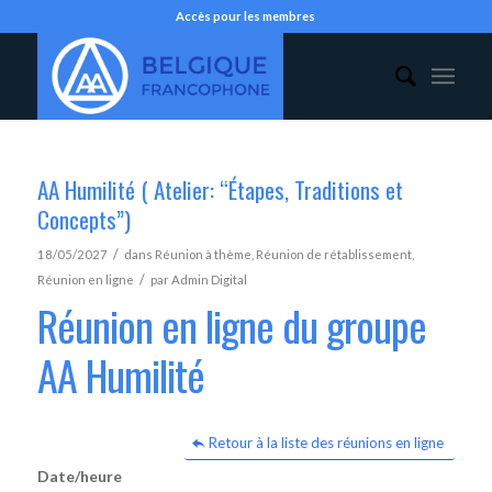
Accès pour les membres
AA Humilité ( Atelier: “Étapes, Traditions et
Concepts”)
/
18/05/2027
dans
Réunion à thème
,
Réunion de rétablissement
,
/
Réunion en ligne
par
Admin Digital
Réunion en ligne du groupe
AA Humilité
Retour à la liste des réunions en ligne
Date/heure