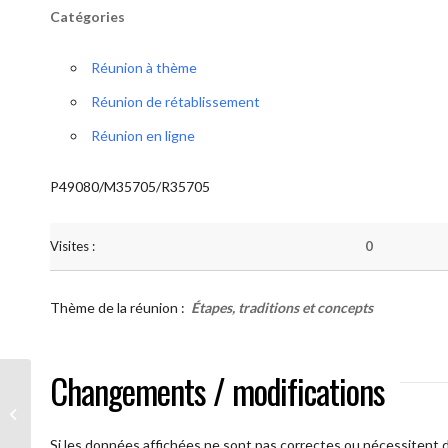
Catégories
Réunion à thème
Réunion de rétablissement
Réunion en ligne
P49080/M35705/R35705
Visites :
0
Thème de la réunion :
Étapes, traditions et concepts
Changements / modifications
AA Humilité ( Atelier: “Étapes,
Traditions et Concepts”)
Si les données affichées ne sont pas correctes ou nécessitent d'