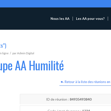
Nous les AA
Les AA pour vous?
ts”)
/
n ligne
par
Admin Digital
upe AA Humilité
Retour à la liste des réunions en 
ID de réunion :
84935493840
Code / mot de passe :
1234