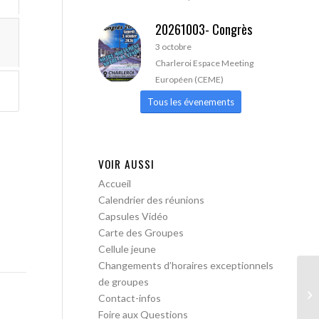
20261003- Congrès
3 octobre
Charleroi Espace Meeting
Européen (CEME)
Tous les évenements
VOIR AUSSI
Accueil
Calendrier des réunions
Capsules Vidéo
Carte des Groupes
Cellule jeune
Changements d’horaires exceptionnels
de groupes
AA
Contact-infos
Tr
Foire aux Questions