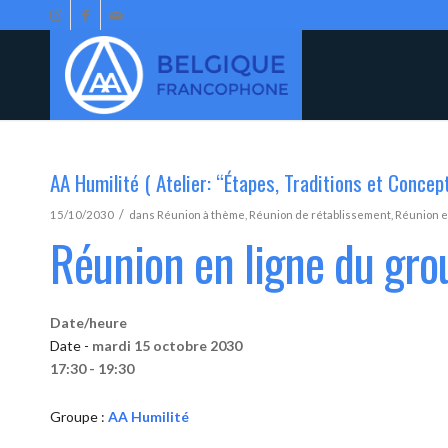
AA Humilité ( Atelier: “Étapes, Traditions et Concep
/
15/10/2030
dans
Réunion à thème
,
Réunion de rétablissement
,
Réunion e
Réunion en ligne du gro
Date/heure
Date -
mardi 15 octobre 2030
17:30 - 19:30
Groupe :
AA Humilité