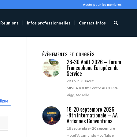
Accès pour les membres
Reunions
Infos professionnelles
Contact-infos
ÉVÈNEMENTS ET CONGRÈS
28-30 Août 2026 – Forum
Francophone Européen du
Service
28 août
-
30 août
MISE A JOUR: Centre ADDEPPA,
Vigy , Moselle
ligne
18-20 septembre 2026
-8th Internationale – AA
Ardennes Conventions
18 septembre
-
20 septembre
Hotel Vayamundo Houffalize