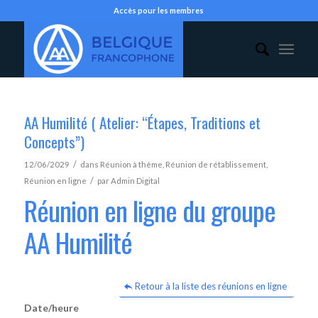
Accès pour les membres
AA Humilité ( Atelier: “Étapes, Traditions et
Concepts”)
/
12/06/2029
dans
Réunion à thème
,
Réunion de rétablissement
,
/
Réunion en ligne
par
Admin Digital
Réunion en ligne du groupe
AA Humilité
Retour à la liste des réunions en ligne
Date/heure