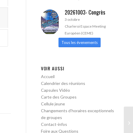
20261003- Congrès
3 octobre
Charleroi Espace Meeting
Européen (CEME)
Tous les évenements
VOIR AUSSI
Accueil
Calendrier des réunions
Capsules Vidéo
Carte des Groupes
Cellule jeune
Changements d’horaires exceptionnels
de groupes
AA
Contact-infos
Tr
Foire aux Questions