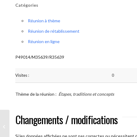
Catégories
Réunion à thème
Réunion de rétablissement
Réunion en ligne
P49014/M35639/R35639
Visites :
0
Thème de la réunion :
Étapes, traditions et concepts
Changements / modifications
AA Humilité ( Atelier: “Étapes,
Traditions et Concepts”)
Si les données affichées ne sont pas correctes ou nécessitent d'