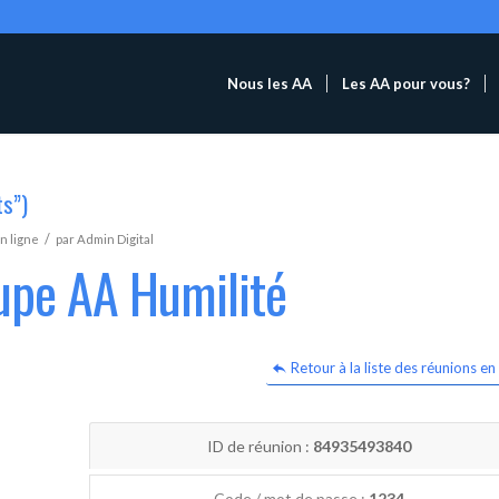
Nous les AA
Les AA pour vous?
ts”)
/
n ligne
par
Admin Digital
upe AA Humilité
Retour à la liste des réunions en 
ID de réunion :
84935493840
Code / mot de passe :
1234