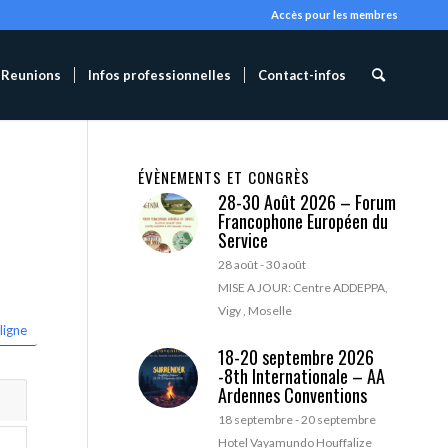
Accès pour les membres
Reunions
Infos professionnelles
Contact-infos
ÉVÈNEMENTS ET CONGRÈS
28-30 Août 2026 – Forum
Francophone Européen du
Service
28 août
-
30 août
MISE A JOUR: Centre ADDEPPA,
Vigy , Moselle
ligne
18-20 septembre 2026
-8th Internationale – AA
Ardennes Conventions
18 septembre
-
20 septembre
Hotel Vayamundo Houffalize