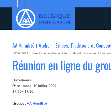
AA Humilité ( Atelier: “Étapes, Traditions et Concep
/
10/07/2029
dans
Réunion à thème
,
Réunion de rétablissement
,
Réunion e
Réunion en ligne du gro
Date/heure
Date -
mardi 10 juillet 2029
17:30 - 19:30
Groupe :
AA Humilité