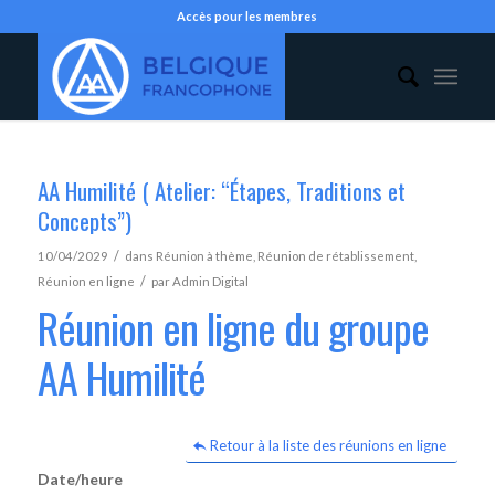
Accès pour les membres
AA Humilité ( Atelier: “Étapes, Traditions et
Concepts”)
/
10/04/2029
dans
Réunion à thème
,
Réunion de rétablissement
,
/
Réunion en ligne
par
Admin Digital
Réunion en ligne du groupe
AA Humilité
Retour à la liste des réunions en ligne
Date/heure