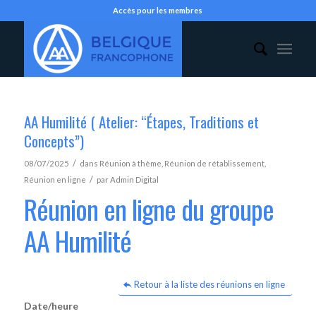
Accès pour les membres
AA Humilité ( Atelier: “Étapes, Traditions et
Concepts”)
/
08/07/2025
dans
Réunion à thème
,
Réunion de rétablissement
,
/
Réunion en ligne
par
Admin Digital
Réunion en ligne du groupe
AA Humilité
Retour à la liste des réunions en ligne
Date/heure