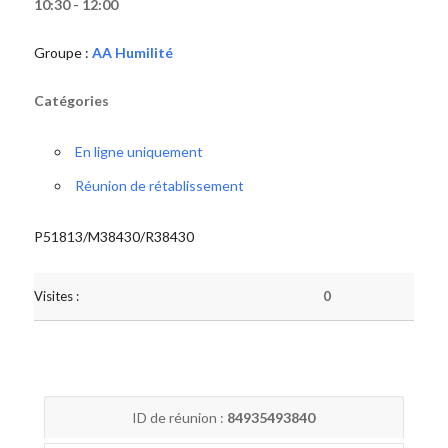
10:30 - 12:00
Groupe :
AA Humilité
Catégories
En ligne uniquement
Réunion de rétablissement
P51813/M38430/R38430
Visites :
0
ID de réunion :
84935493840