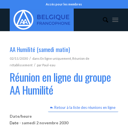
Accès pour les membres
AA Humilité (samedi matin)
/
02/11/2030
dans
En ligne uniquement
,
Réunion de
/
rétablissement
par
Paul-eau
Réunion en ligne du groupe
AA Humilité
Retour à la liste des réunions en ligne
Date/heure
Date -
samedi 2 novembre 2030