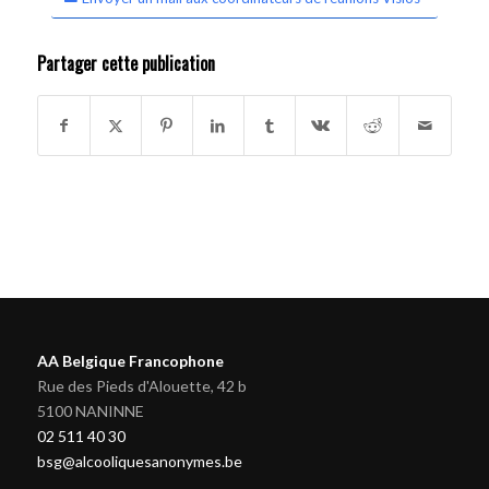
Partager cette publication
AA Belgique Francophone
Rue des Pieds d'Alouette, 42 b
5100 NANINNE
02 511 40 30
bsg@alcooliquesanonymes.be