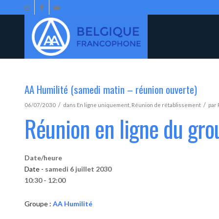
AA Humilité (samedi matin – réunion ouverte)
/
/
06/07/2030
dans
En ligne uniquement
,
Réunion de rétablissement
par
Réunion en ligne du gro
Date/heure
Date -
samedi 6 juillet 2030
10:30 - 12:00
Groupe :
AA Humilité