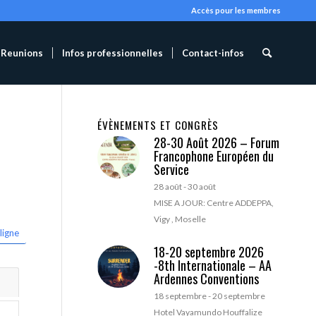
Accès pour les membres
Reunions
Infos professionnelles
Contact-infos
ÉVÈNEMENTS ET CONGRÈS
28-30 Août 2026 – Forum
Francophone Européen du
Service
28 août
-
30 août
MISE A JOUR: Centre ADDEPPA,
Vigy , Moselle
ligne
18-20 septembre 2026
-8th Internationale – AA
Ardennes Conventions
18 septembre
-
20 septembre
Hotel Vayamundo Houffalize