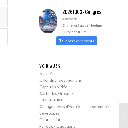
20261003- Congrès
3 octobre
Charleroi Espace Meeting
Européen (CEME)
Tous les évenements
VOIR AUSSI
Accueil
Calendrier des réunions
Capsules Vidéo
Carte des Groupes
Cellule jeune
Changements d’horaires exceptionnels
de groupes
AA
Contact-infos
ou
Foire aux Questions