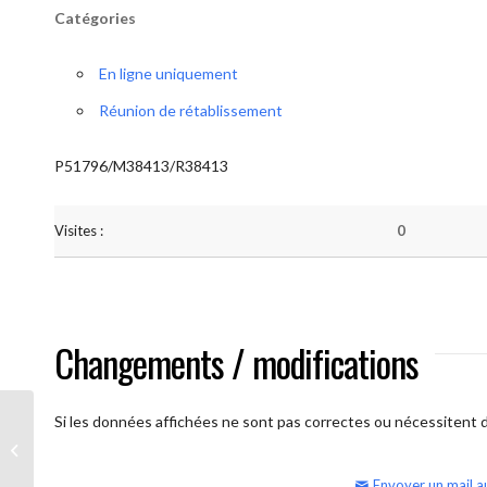
Catégories
En ligne uniquement
Réunion de rétablissement
P51796/M38413/R38413
Visites :
0
Changements / modifications
Si les données affichées ne sont pas correctes ou nécessitent d'
AA Humilité (samedi matin – réunion
ouverte)
Envoyer un mail a