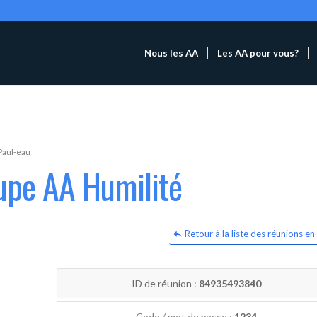
Nous les AA
Les AA pour vous?
Paul-eau
upe AA Humilité
Retour à la liste des réunions en 
ID de réunion :
84935493840
Code / mot de passe :
1234